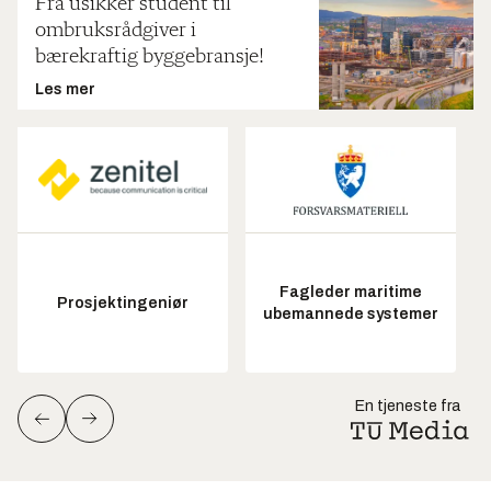
Fra usikker student til
ombruksrådgiver i
bærekraftig byggebransje!
Les mer
Fagleder maritime
Prosjektingeniør
ubemannede systemer
En tjeneste fra