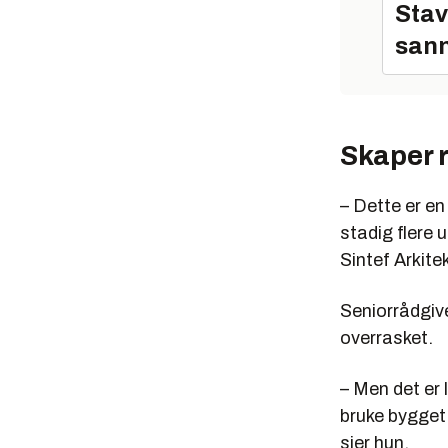
Stav
sann
Skaper 
– Dette er e
stadig flere 
Sintef Arkite
Seniorrådgiv
overrasket.
– Men det er 
bruke bygget 
sier hun.