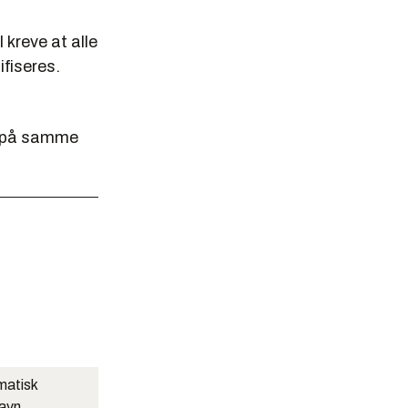
 kreve at alle
fiseres.
, på samme
matisk
navn.