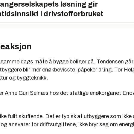
angerselskapets løsning gir
tidsinnsikt i drivstofforbruket
reaksjon
n gammeldags måte å bygge boliger på. Tendensen går
utbyggere blir mer enøkbevisste, påpeker dr.ing. Tor He
ktur og byggteknikk.
er Anne Guri Selnæs hos det statlige enøkorganet Enov
like fullt skuffende. Det er typisk at utbyggere som ikke 
og ansvarer for driftsutgiftene, ikke bryr seg om energie