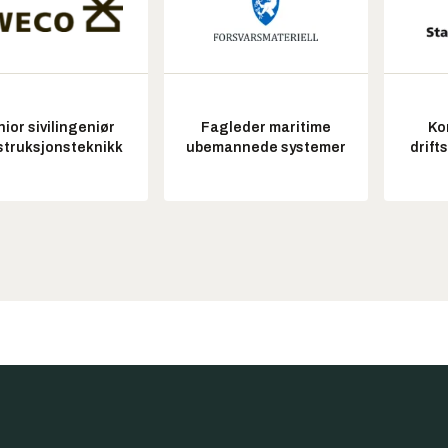
ior sivilingeniør
Fagleder maritime
Ko
struksjonsteknikk
ubemannede systemer
drift