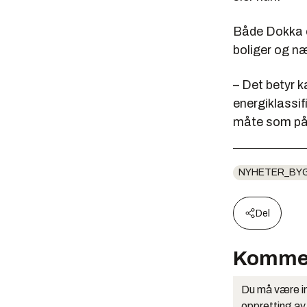
Både Dokka og
boliger og n
– Det betyr 
energiklassi
måte som på 
NYHETER_BY
Del
Komme
Du må være in
oppretting av