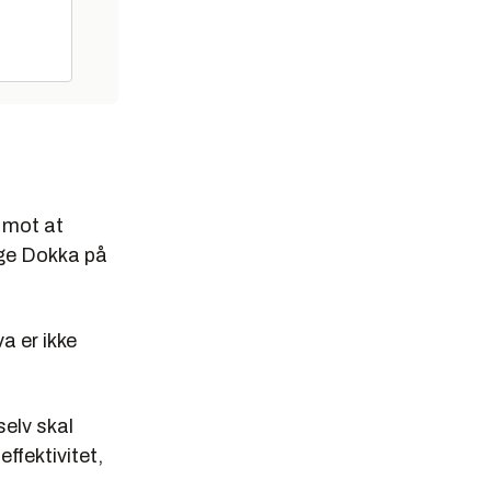
 mot at
lge Dokka på
a er ikke
selv skal
ffektivitet,