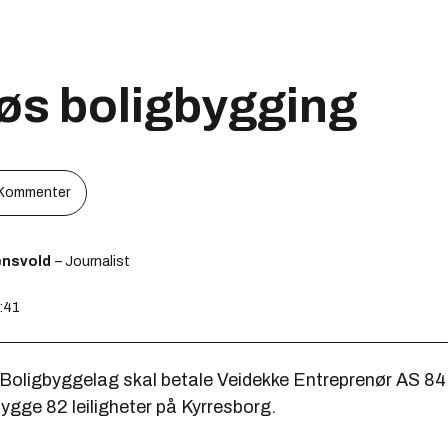
øs boligbygging
Kommenter
ensvold
– Journalist
9:41
Boligbyggelag skal betale Veidekke Entreprenør AS 84 
bygge 82 leiligheter på Kyrresborg.