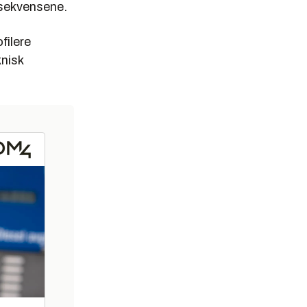
nsekvensene.
filere
knisk