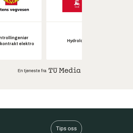
ntrollingeniør
Hydrolog
Pros
skontrakt elektro
En tjeneste fra
Tips oss