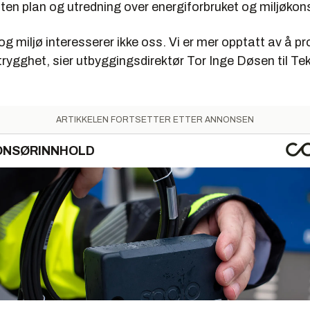
uten plan og utredning over energiforbruket og miljøko
og miljø interesserer ikke oss. Vi er mer opptatt av å pro
trygghet, sier utbyggingsdirektør Tor Inge Døsen til Te
ARTIKKELEN FORTSETTER ETTER ANNONSEN
ONSØRINNHOLD