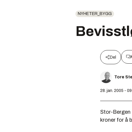
NYHETER_BYGG
Bevisstl
Del
Tore St
28. jan. 2005 - 0
Stor-Bergen 
kroner for å 