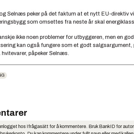
 Selnæs peker på det faktum at et nytt EU-direktiv vil
æringsbygg som omsettes fra neste år skal energiklassi
kanskje ikke noen problemer for utbyggeren, men en god
fisering kan også fungere som et godt salgsargument
hvitevarer, påpeker Selnæs.
GG
ntarer
nlogget hos Ifrågasätt for å kommentere. Bruk BankID for auto
 brukerkonto. Du kan kommentere under fullt navn eller med kalle