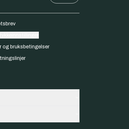
tsbrev
ykkeinnstillinger
r og bruksbetingelser
tningslinjer