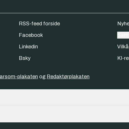
RSS-feed forside
Nyhe
Facebook
Samt
Linkedin
Vilkå
Bsky
KI-re
varsom-plakaten
og
Redaktørplakaten