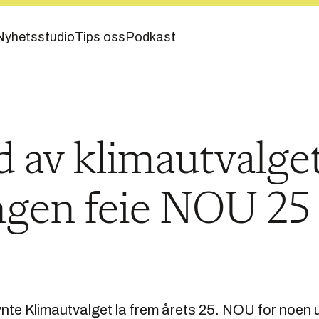
Nyhetsstudio
Tips oss
Podkast
 av klimautvalget
ngen feie NOU 25
te Klimautvalget la frem årets 25. NOU for noen u