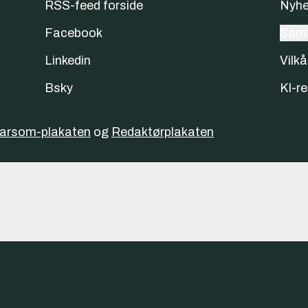
RSS-feed forside
Nyhe
Facebook
Samt
Linkedin
Vilkå
Bsky
KI-re
varsom-plakaten
og
Redaktørplakaten