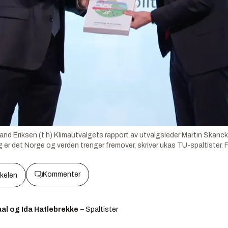
lland Eriksen (t.h) Klimautvalgets rapport av utvalgsleder Martin Skanc
g er det Norge og verden trenger fremover, skriver ukas TU-spaltister.
Kommenter
kkelen
aal og Ida Hatlebrekke
– Spaltister