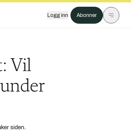
Logg inn
Abonner
: Vil
 under
ker siden.