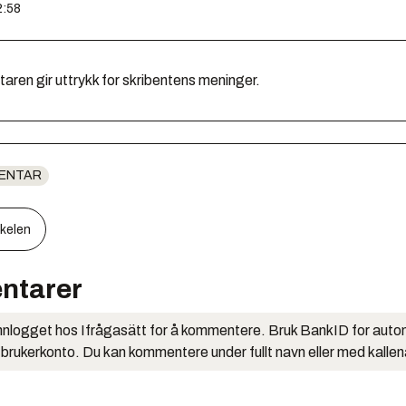
2:58
en gir uttrykk for skribentens meninger.
ENTAR
kkelen
ntarer
nlogget hos Ifrågasätt for å kommentere. Bruk BankID for auto
 brukerkonto. Du kan kommentere under fullt navn eller med kalle