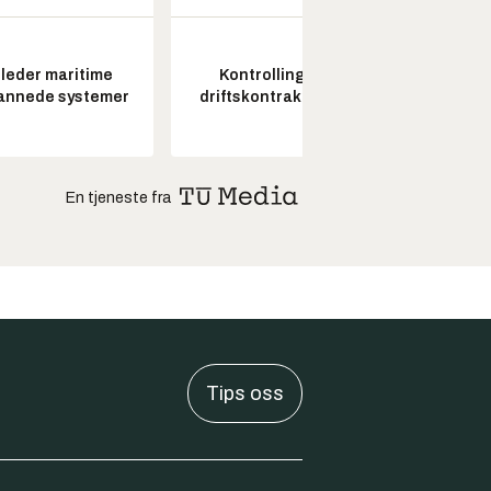
leder maritime
Kontrollingeniør
Senio
annede systemer
driftskontrakt elektro
konstr
En tjeneste fra
Tips oss