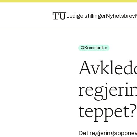
Ledige stillinger
Nyhetsbrev
Kommentar
Avkledd
regjeri
teppet?
Det regjeringsoppnevn