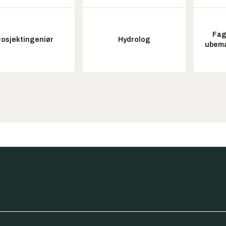
Fag
rosjektingeniør
Hydrolog
ubem