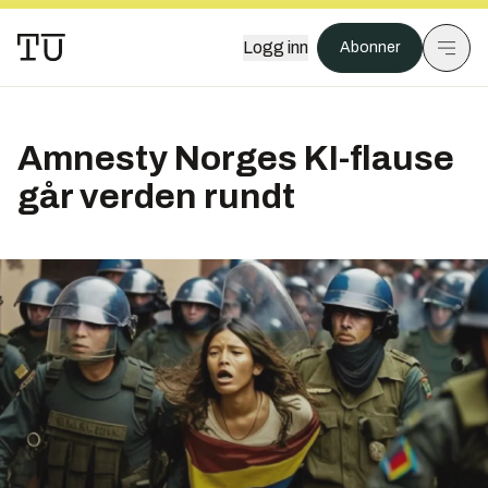
Logg inn
Abonner
Amnesty Norges KI-flause
går verden rundt