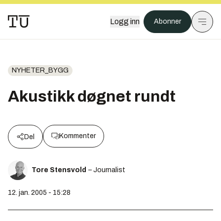
Logg inn
Abonner
NYHETER_BYGG
Akustikk døgnet rundt
Kommenter
Del
Tore Stensvold
– Journalist
12. jan. 2005 - 15:28