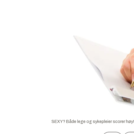
SEXY? Både lege og sykepleier scorer høyt p