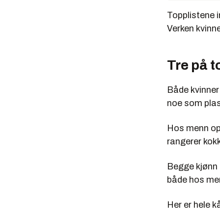
Topplistene i
Verken kvinne
Tre på 
Både kvinner
noe som plas
Hos menn opp
rangerer kok
Begge kjønn s
både hos men
Her er hele k