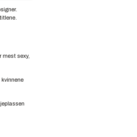
signer.
itlene.
r mest sexy,
s kvinnene
djeplassen