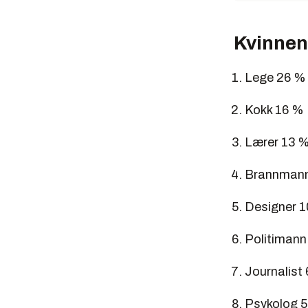
Kvinnens
Lege 26 %
Kokk 16 %
Lærer 13 
Brannmann
Designer 
Politimann
Journalist
Psykolog 