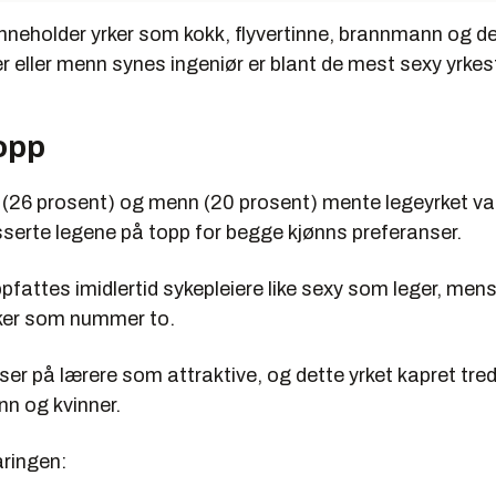
nneholder yrker som kokk, flyvertinne, brannmann og de
r eller menn synes ingeniør er blant de mest sexy yrkest
topp
 (26 prosent) og menn (20 prosent) mente legeyrket va
serte legene på topp for begge kjønns preferanser.
fattes imidlertid sykepleiere like sexy som leger, men
ker som nummer to.
er på lærere som attraktive, og dette yrket kapret tre
n og kvinner.
åringen
: