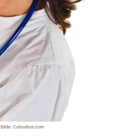
Bilde:
Colourbox.com