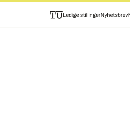
Ledige stillinger
Nyhetsbrev