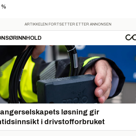
3 %
ARTIKKELEN FORTSETTER ETTER ANNONSEN
ONSØRINNHOLD
angerselskapets løsning gir
tidsinnsikt i drivstofforbruket