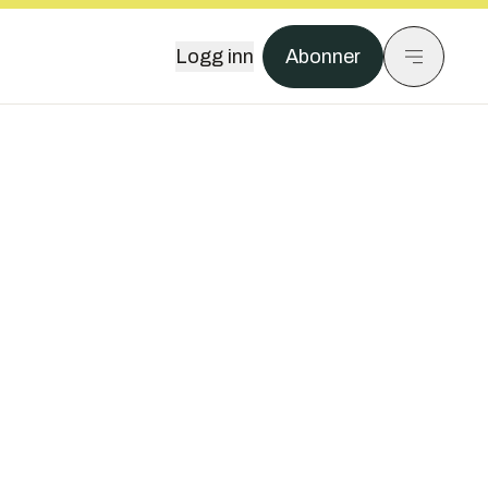
Logg inn
Abonner