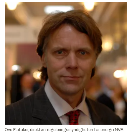
Ove Flataker, direktør i reguleringsmyndigheten for energi i NVE.