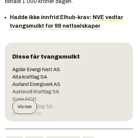
betale 1.000 kroner dagen.
Hadde ikke innfrid Elhub-krav:
NVE vedtar
tvangsmulkt for 98 nettselskaper
Disse får tvangsmulkt
Agder Energi Nett AS
Alta kraftlag SA
Aurland Energiverk AS
Austevoll Kraftlag SA
Bane NOR
Bindal Kraftlag SA
Vis mer
BKK Nett AS
BKK Produksjon AS
Dalane Nett AS
Eidsiva Nett AS