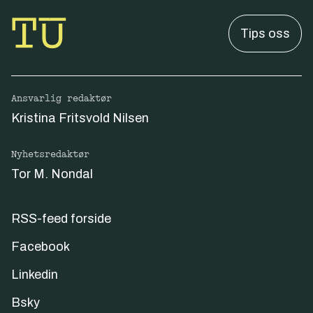
Norgesnett AS
Norsk Hydro ASA
Tips oss
Norske Skog Skogn AS
Notodden Energi Nett AS
NTE Nett AS
Odda Energi AS
Ansvarlig redaktør
Oppdal Everk A/S
Kristina Fritsvold Nilsen
Orkdal Energinett AS
Rakkestad Energi AS
Nyhetsredaktør
Repvåg Kraftlag SA
Tor M. Nondal
Ringeriks-Kraft Nett AS
Rollag Everk Nett SA
Sandøy Energi AS
RSS-feed forside
SFE Nett AS
Sira Kvina kraftselskap
Facebook
Skagerak Kraft AS
Linkedin
Skagerak Nett AS
Skjåk Energi KF
Bsky
Sodvin Nett AS