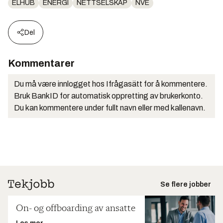
ELHUB
ENERGI
NETTSELSKAP
NVE
Equinor ASA
Fitjar Kraftlag SA
Fjelberg Kraftlag SA
Del
Flesberg Elektrisitetsverk Nett AS
Forsand Elverk
Kommentarer
Fortum Oslo Varme AS
Fosen Nett AS
Du må være innlogget hos Ifrågasätt for å kommentere.
Fusa Kraftlag SA
Bruk BankID for automatisk oppretting av brukerkonto.
Glitre Energi Nett AS
Du kan kommentere under fullt navn eller med kallenavn.
Gudbrandsdal Energi Nett AS
Hafslund Nett AS
Hardanger Energi AS
Haugaland Kraft Nett AS
Helgeland Kraft Nett AS
Herøya Nett AS
Se flere jobber
Hjartdal Elverk AS
Hurum Nett AS
On- og offboarding av ansatte
Hydro Aluminium AS