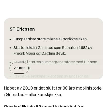
ST Ericsson
Europas siste store mikroelektronikkselskap.
Startet lokalt i Grimstad som Semafor i 1982 av
Fredrik Major og Dagfinn Sevik.
Leverte i starten nummergeneratorer med EB som
storkunde..
Vis mer
I 1989 ble selskapet kjøpt opp av Ericsson og
utviklet etter hvert modem og
I løpet av 2013 er det slutt for 30 års mobilhistorie
kommunikasjonsutstyr.
i Grimstad – eller kanskje ikke.
Semafor ble senere en del av Ericsson Mobile
Platforms (EMP) med utvikling av innmat til
Onsdag fikk de 60 ansatte beskjed fra