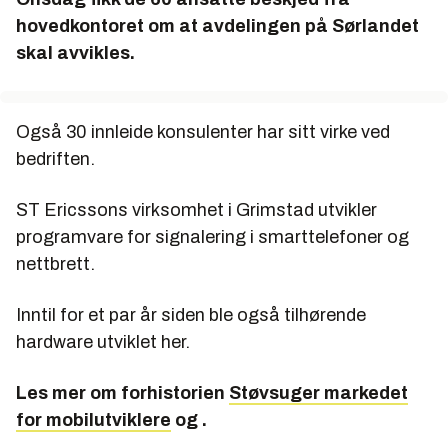
mobiltelefoner.
hovedkontoret om at avdelingen på Sørlandet
EMP slo seg sammen med ST-NXP Wireless i
skal avvikles.
2009, og ST-Ericsson en realitet.
Siste nedskjæring var i 2010, da 25 hoder måtte ut
i kjølvannet av finanskrisen.
Også 30 innleide konsulenter har sitt virke ved
bedriften.
ST Ericssons virksomhet i Grimstad utvikler
programvare for signalering i smarttelefoner og
nettbrett.
Inntil for et par år siden ble også tilhørende
hardware utviklet her.
Les mer om forhistorien
Støvsuger markedet
for mobilutviklere
og .