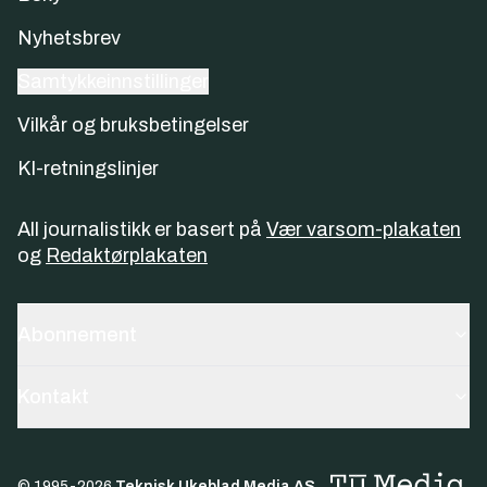
Nyhetsbrev
Samtykkeinnstillinger
Vilkår og bruksbetingelser
KI-retningslinjer
All journalistikk er basert på
Vær varsom-plakaten
og
Redaktørplakaten
Abonnement
Kontakt
© 1995-
2026
Teknisk Ukeblad Media AS