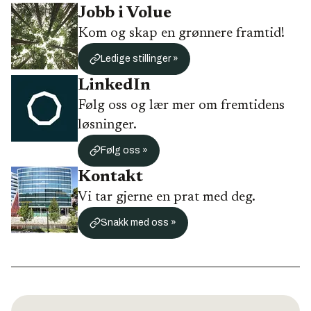
Jobb i Volue
Kom og skap en grønnere framtid!
Ledige stillinger »
LinkedIn
Følg oss og lær mer om fremtidens
løsninger.
Følg oss »
Kontakt
Vi tar gjerne en prat med deg.
Snakk med oss »