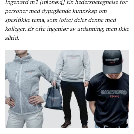
Ingenørd m1 [inʃənøːɖ] En hedersbetegnelse for
personer med dyptgående kunnskap om
spesifikke tema, som (ofte) deler denne med
kolleger. Er ofte ingeniør av utdanning, men ikke
alltid.