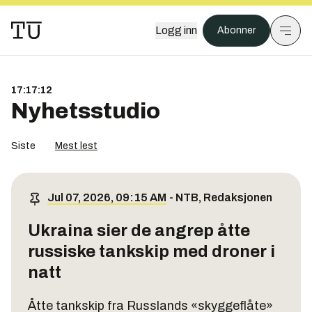
Logg inn
Abonner
17:17:12
Nyhetsstudio
Siste
Mest lest
Jul 07, 2026, 09:15 AM
-
NTB
,
Redaksjonen
Ukraina sier de angrep åtte
russiske tankskip med droner i
natt
Åtte tankskip fra Russlands «skyggeflåte»