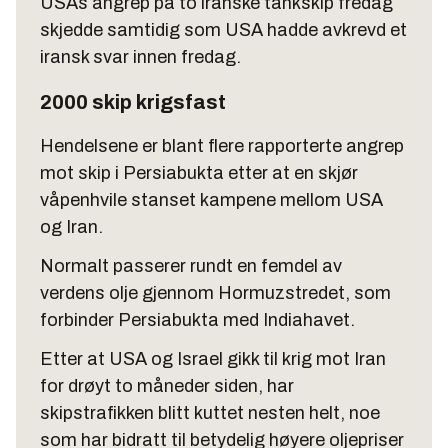
USAs angrep på to iranske tankskip fredag
skjedde samtidig som USA hadde avkrevd et
iransk svar innen fredag.
2000 skip krigsfast
Hendelsene er blant flere rapporterte angrep
mot skip i Persiabukta etter at en skjør
våpenhvile stanset kampene mellom USA
og Iran.
Normalt passerer rundt en femdel av
verdens olje gjennom Hormuzstredet, som
forbinder Persiabukta med Indiahavet.
Etter at USA og Israel gikk til krig mot Iran
for drøyt to måneder siden, har
skipstrafikken blitt kuttet nesten helt, noe
som har bidratt til betydelig høyere oljepriser