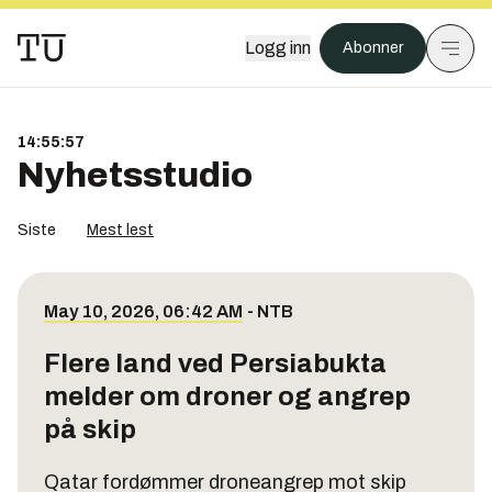
Logg inn
Abonner
14:55:58
Nyhetsstudio
Siste
Mest lest
May 10, 2026, 06:42 AM
-
NTB
Flere land ved Persiabukta
melder om droner og angrep
på skip
Qatar fordømmer droneangrep mot skip