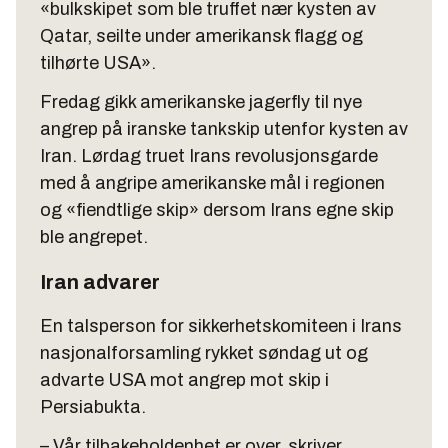
«bulkskipet som ble truffet nær kysten av
Qatar, seilte under amerikansk flagg og
tilhørte USA».
Fredag gikk amerikanske jagerfly til nye
angrep på iranske tankskip utenfor kysten av
Iran. Lørdag truet Irans revolusjonsgarde
med å angripe amerikanske mål i regionen
og «fiendtlige skip» dersom Irans egne skip
ble angrepet.
Iran advarer
En talsperson for sikkerhetskomiteen i Irans
nasjonalforsamling rykket søndag ut og
advarte USA mot angrep mot skip i
Persiabukta.
– Vår tilbakeholdenhet er over, skriver