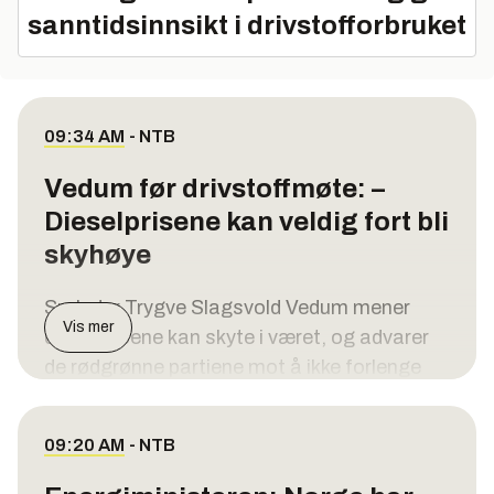
sanntidsinnsikt i drivstofforbruket
09:34 AM
-
NTB
Vedum før drivstoffmøte: –
Dieselprisene kan veldig fort bli
skyhøye
Sp-leder Trygve Slagsvold Vedum mener
Vis mer
dieselprisene kan skyte i været, og advarer
de rødgrønne partiene mot å ikke forlenge
avgiftskuttet.
– Verden er så usikker. Den er så utrygg.
09:20 AM
-
NTB
Diesellagrene er så lave at prisene veldig