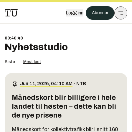
Logg inn
Abonner
09:40:49
Nyhetsstudio
Siste
Mest lest
Jun 11, 2026, 04:10 AM
-
NTB
Månedskort blir billigere i hele
landet til høsten – dette kan bli
de nye prisene
Månedskort for kollektivtrafikk blir i snitt 160