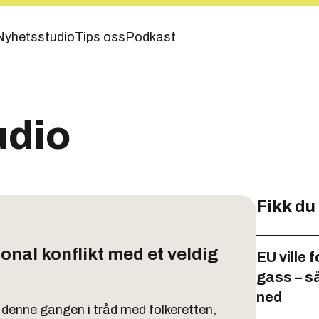
Nyhetsstudio
Tips oss
Podkast
udio
Fikk du
jonal konflikt med et veldig
EU ville 
gass – s
ned
e denne gangen i tråd med folkeretten,