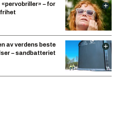
 «pervobriller» – for
 frihet
 en av verdens beste
lser – sandbatteriet