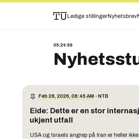
Ledige stillinger
Nyhetsbrev
05:24:57
Nyhetsst
Feb 28, 2026, 08:45 AM
-
NTB
Eide: Dette er en stor internas
ukjent utfall
USA og Israels angrep på Iran er heller ikk