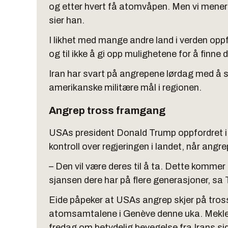
og etter hvert få atomvåpen. Men vi mener a
sier han.
I likhet med mange andre land i verden oppf
og til ikke å gi opp mulighetene for å finne 
Iran har svart på angrepene lørdag med å s
amerikanske militære mål i regionen.
Angrep tross framgang
USAs president Donald Trump oppfordret i en
kontroll over regjeringen i landet, når angre
– Den vil være deres til å ta. Dette kommer
sjansen dere har på flere generasjoner, sa
Eide påpeker at USAs angrep skjer på tro
atomsamtalene i Genève denne uka. Mekler
fredag om betydelig bevegelse fra Irans si