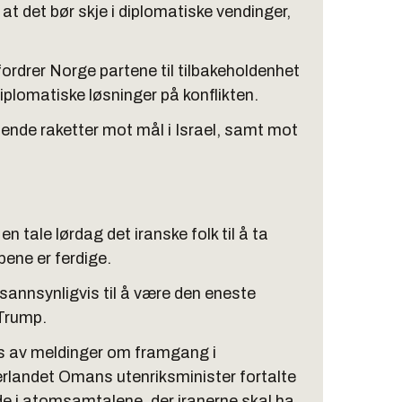
t det bør skje i diplomatiske vendinger,
ordrer Norge partene til tilbakeholdenhet
diplomatiske løsninger på konflikten.
ende raketter mot mål i Israel, samt mot
 tale lørdag det iranske folk til å ta
pene er ferdige.
 sannsynligvis til å være den eneste
 Trump.
ss av meldinger om framgang i
landet Omans utenriksminister fortalte
de i atomsamtalene, der iranerne skal ha