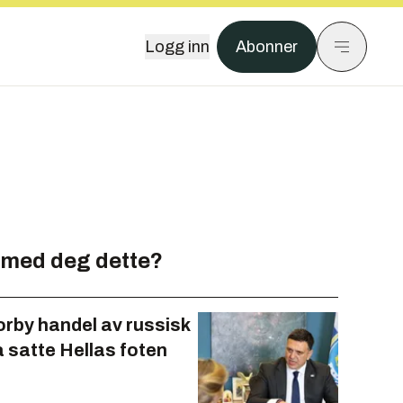
Logg inn
Abonner
 med deg dette?
forby handel av russisk
å satte Hellas foten