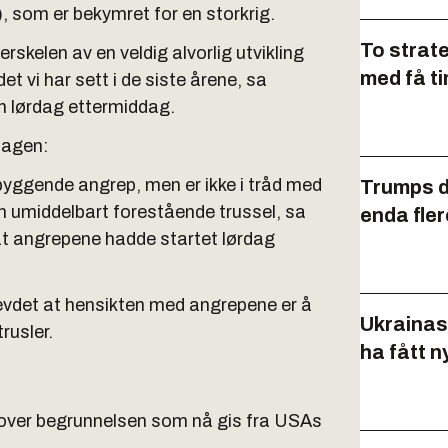
, som er bekymret for en storkrig.
To strat
erskelen av en veldig alvorlig utvikling
med få t
et vi har sett i de siste årene, sa
n lørdag ettermiddag.
dagen:
byggende angrep, men er ikke i tråd med
Trumps di
n umiddelbart forestående trussel, sa
enda fler
r at angrepene hadde startet lørdag
vdet at hensikten med angrepene er å
Ukrainas
rusler.
ha fått n
 over begrunnelsen som nå gis fra USAs