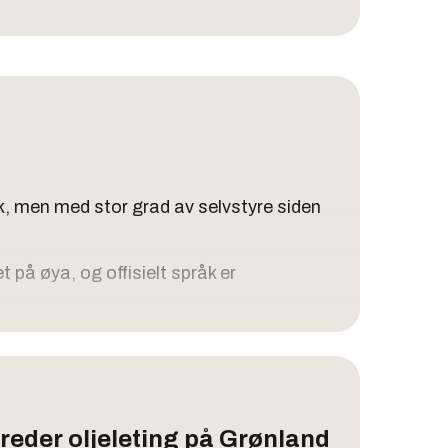
k, men med stor grad av selvstyre siden
 på øya, og offisielt språk er
 mellom Atlanterhavet og Polhavet.
som Fastlands-Norge.
 innlandsis som noen steder er flere
følge av den globale oppvarmingen.
ereder oljeleting på Grønland