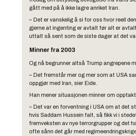
gått med på å ikke lagre anriket Iran.
– Det er vanskelig å si for oss hvor reell d
gjerne at ingenting er avtalt før alt er avt
uttalt så sent som de siste dager at det va
Minner fra 2003
Og nå begrunner altså Trump angrepene m
– Det fremstår mer og mer som at USA sam
oppgjør med Iran, sier Eide.
Han mener situasjonen minner om opptakten 
– Det var en forventning i USA om at det sto 
hvis Saddam Hussein falt, så fikk vi i stedet
fremveksten av nye terrorgrupper og det har
ofte sånn det går med regimeendringskriger,