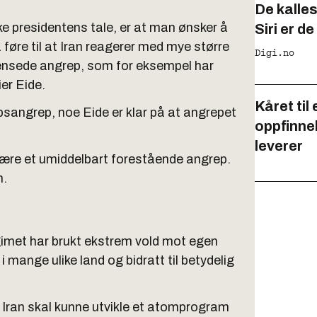
De kalles
e presidentens tale, er at man ønsker å
Siri er de
føre til at Iran reagerer med mye større
Digi.no
grensede angrep, som for eksempel har
er Eide.
Kåret til
øpsangrep, noe Eide er klar på at angrepet
oppfinne
leverer
å være et umiddelbart forestående angrep.
n.
egimet har brukt ekstrem vold mot egen
i mange ulike land og bidratt til betydelig
at Iran skal kunne utvikle et atomprogram