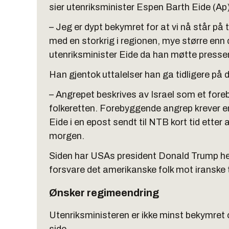
sier utenriksminister Espen Barth Eide (Ap)
– Jeg er dypt bekymret for at vi nå står på t
med en storkrig i regionen, mye større enn d
utenriksminister Eide da han møtte presse
Han gjentok uttalelser han ga tidligere på 
– Angrepet beskrives av Israel som et fore
folkeretten. Forebyggende angrep krever e
Eide i en epost sendt til NTB kort tid ette
morgen.
Siden har USAs president Donald Trump he
forsvare det amerikanske folk mot iranske t
Ønsker regimeendring
Utenriksministeren er ikke minst bekymret