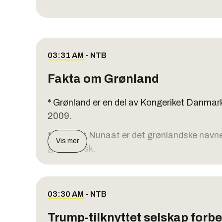
03:31 AM
-
NTB
Fakta om Grønland
* Grønland er en del av Kongeriket Danmar
2009.
* Kalaallit Nunaat er det grønlandske navnet
Vis mer
grønlandsk.
* Grønland er verdens største øy og ligger
Arealet er mer enn seks ganger så stort 
03:30 AM
-
NTB
* Over 80 prosent av Grønland er dekket av
kilometer tykk. Isen krymper gradvis som 
Trump-tilknyttet selskap forb