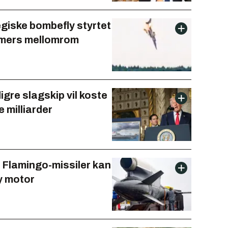
egiske bombefly styrtet
imers mellomrom
gre slagskip vil koste
e milliarder
 Flamingo-missiler kan
y motor