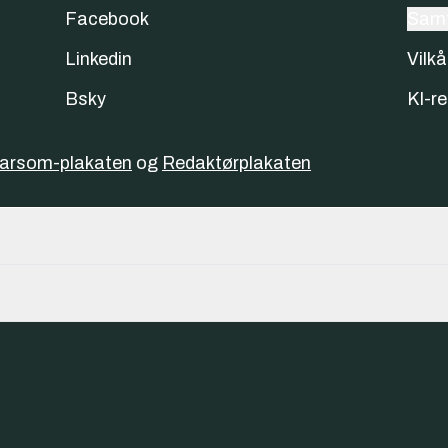
Facebook
Samt
Linkedin
Vilkå
Bsky
KI-re
varsom-plakaten
og
Redaktørplakaten