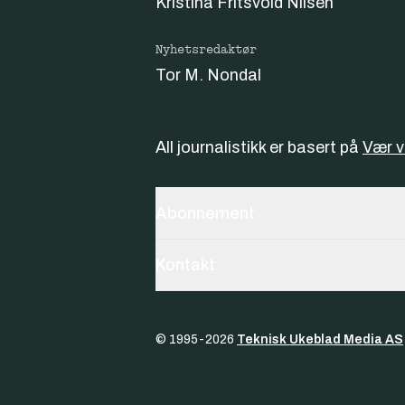
Kristina Fritsvold Nilsen
Nyhetsredaktør
Tor M. Nondal
All journalistikk er basert på
Vær 
Abonnement
Kontakt
© 1995-
2026
Teknisk Ukeblad Media AS