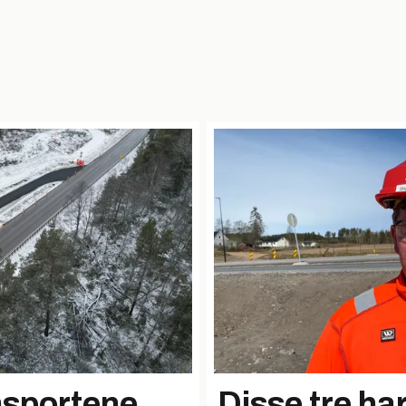
u
nsportene
Disse tre har