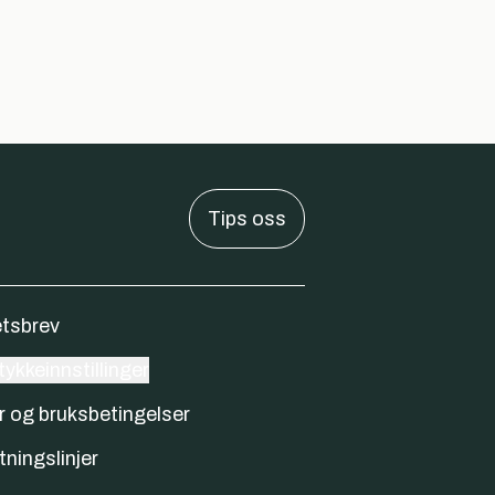
Tips oss
tsbrev
ykkeinnstillinger
r og bruksbetingelser
tningslinjer