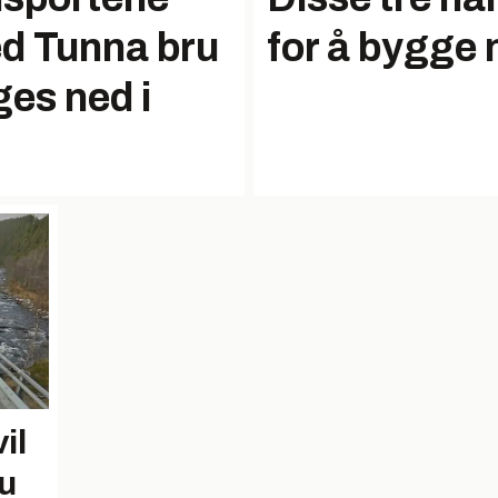
ved Tunna bru
for å bygge 
ges ned i
il
u