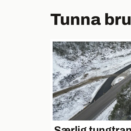
Tunna br
Særlig tungtra