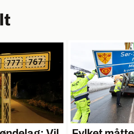
lt
røndelag: Vil
Fylket måtte