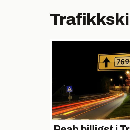
Trafikkski
Peab billigst i T