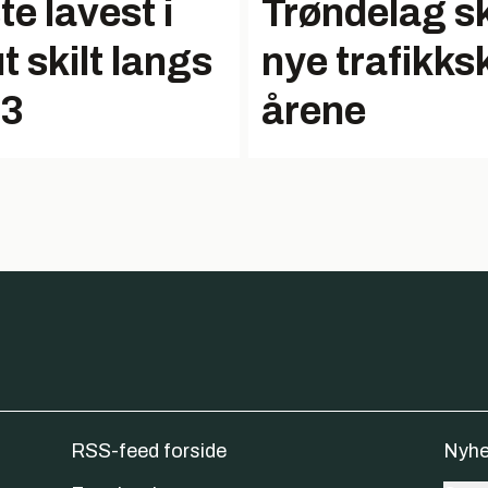
e lavest i
Trøndelag s
ut skilt langs
nye trafikks
13
årene
RSS-feed forside
Nyhe