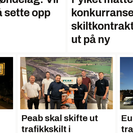
å sette opp
konkurrans
skiltkontrakt
ut på ny
Peab skal skifte ut
Eu
trafikkskilt i
tra