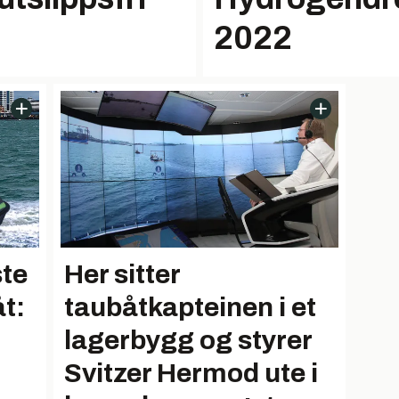
2022
ste
Her sitter
åt:
taubåtkapteinen i et
lagerbygg og styrer
Svitzer Hermod ute i