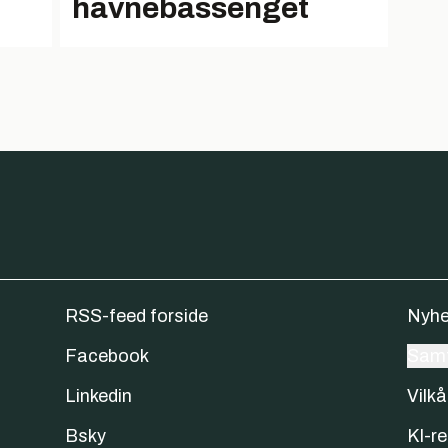
havnebassenget
RSS-feed forside
Nyhe
Facebook
Samt
Linkedin
Vilkå
Bsky
KI-re