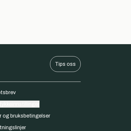
Tips oss
tsbrev
ykkeinnstillinger
r og bruksbetingelser
tningslinjer