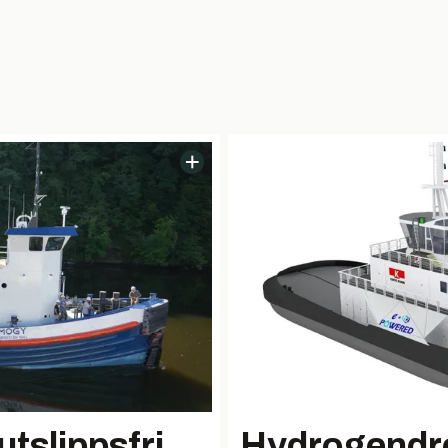
 utslippsfri
Hydrogendre