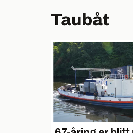
Taubåt
67-åring er blitt