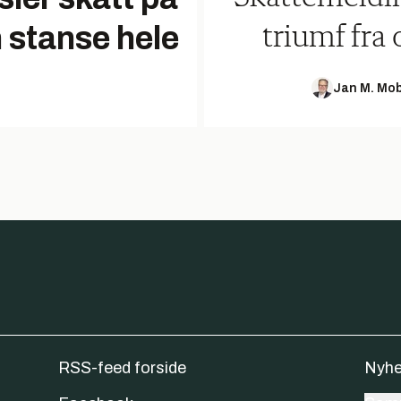
n stanse hele
triumf fra 
Jan M. Mo
RSS-feed forside
Nyhe