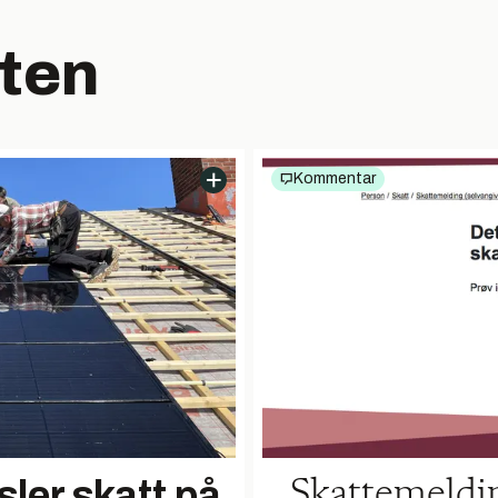
ten
Kommentar
sler skatt på
Skattemeldin