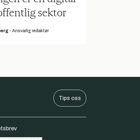
offentlig sektor
berg
-
Ansvarlig redaktør
Tips oss
tsbrev