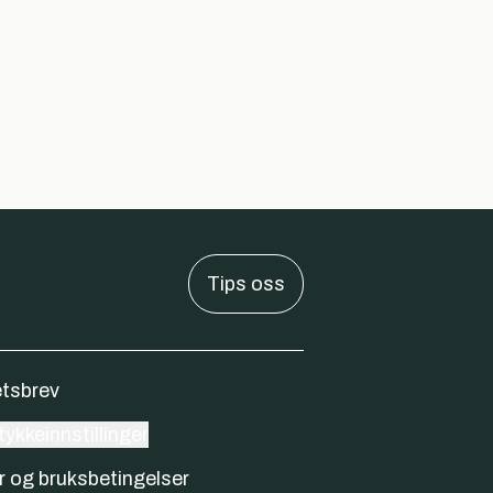
Tips oss
tsbrev
ykkeinnstillinger
r og bruksbetingelser