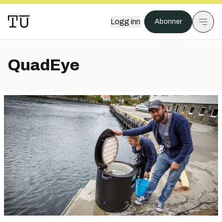
Logg inn
Abonner
QuadEye