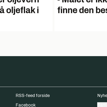
å oljeflak i
finne den be
RSS-feed forside
Nyhe
Facebook
Samt