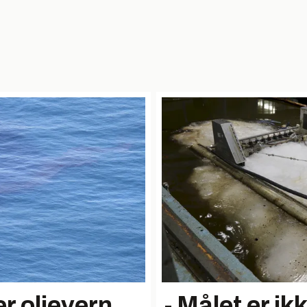
r oljevern
- Målet er ikk