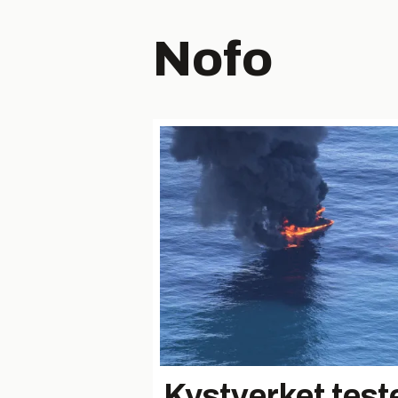
Nofo
Kystverket teste