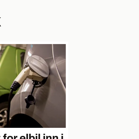
k
or elbil inn i