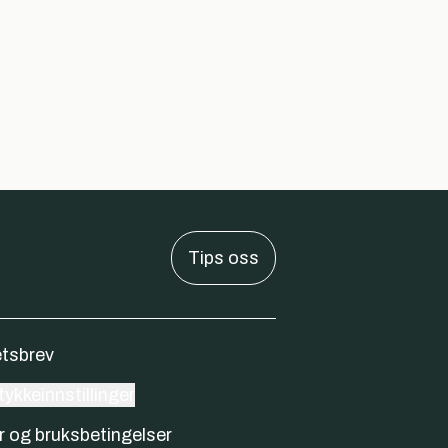
Tips oss
tsbrev
ykkeinnstillinger
r og bruksbetingelser