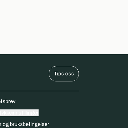
Tips oss
tsbrev
ykkeinnstillinger
r og bruksbetingelser