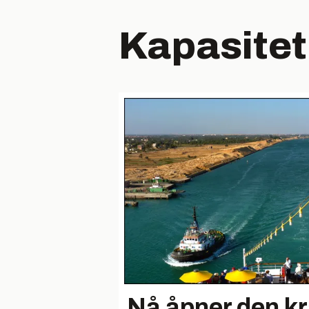
Kapasitet
Nå åpner den kr