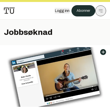
Logg inn
Abonner
Jobbsøknad