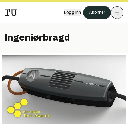
Logg inn
Abonner
Ingeniørbragd