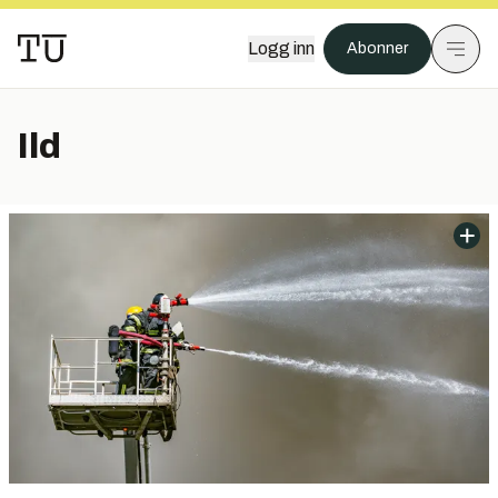
Logg inn
Abonner
Ild