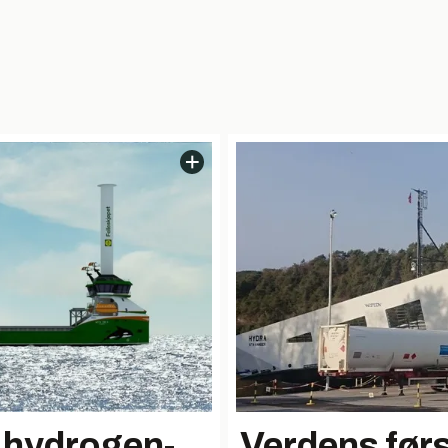
 i hydrogen-
Verdens før