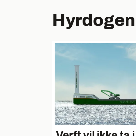
Hyrdogen
Verft vil ikke ta