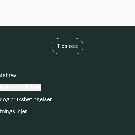
Tips oss
tsbrev
ykkeinnstillinger
r og bruksbetingelser
tningslinjer