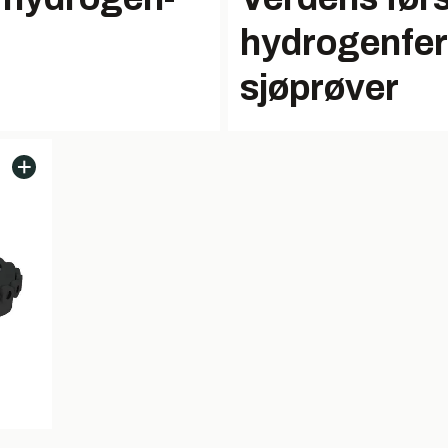
hydrogenferg
sjøprøver