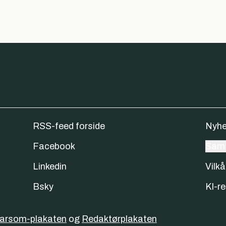
RSS-feed forside
Nyhe
Facebook
Samt
Linkedin
Vilkå
Bsky
KI-re
varsom-plakaten
og
Redaktørplakaten