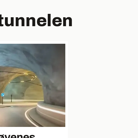
tunnelen
røyenes