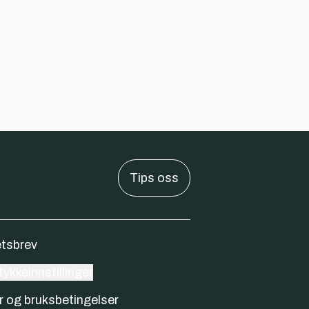
Tips oss
tsbrev
ykkeinnstillinger
r og bruksbetingelser