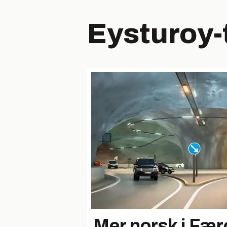
Eysturoy-
Mer norsk i Fæ