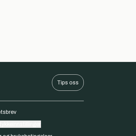
Tips oss
tsbrev
ykkeinnstillinger