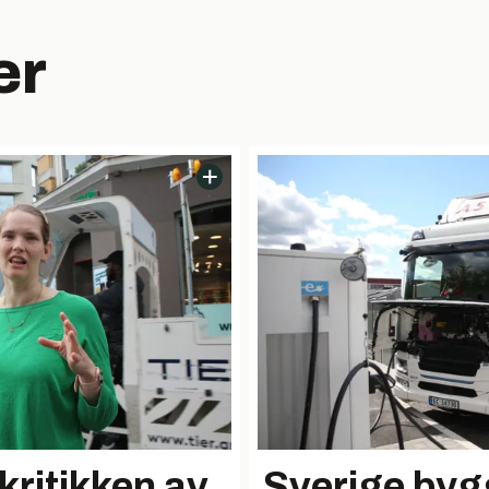
er
-kritikken av
Sverige byg