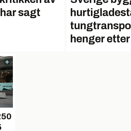
 har sagt
hurtigladest
tungtranspo
henger etter
 250
5