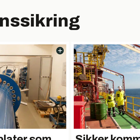
nssikring
plater som
Sikker komm