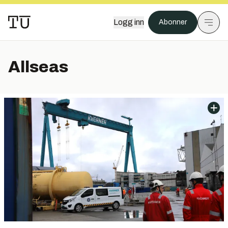
Logg inn
Abonner
Allseas