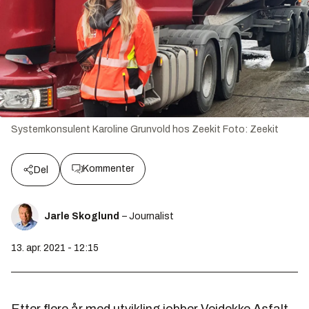
Systemkonsulent Karoline Grunvold hos Zeekit
Foto:
Zeekit
Kommenter
Del
Jarle Skoglund
– Journalist
13. apr. 2021 - 12:15
Etter flere år med utvikling jobber Veidekke Asfalt