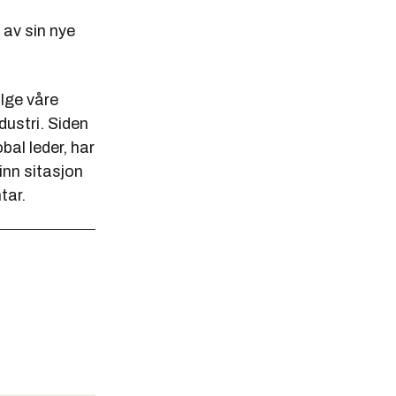
 av sin nye
ølge våre
ustri. Siden
bal leder, har
vinn sitasjon
tar.