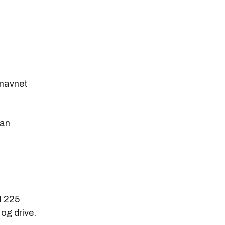
 navnet
yan
l 225
 og drive.