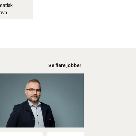
matisk
navn.
Se flere jobber