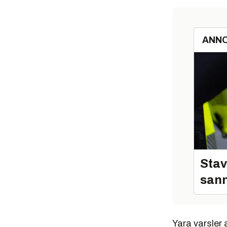
ANN
Stav
sann
Yara varsler 