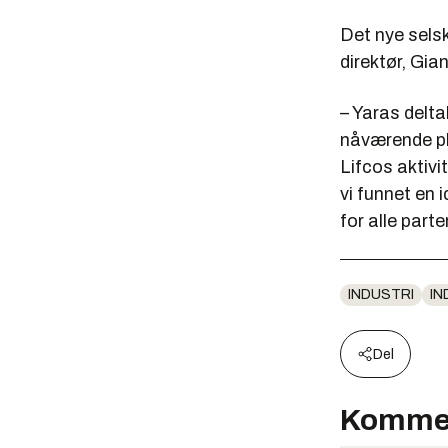
Det nye selsk
direktør, Gian
– Yaras delta
nåværende pl
Lifcos aktivi
vi funnet en i
for alle part
INDUSTRI
IN
Del
Komme