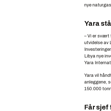
nye naturgass
Yara stå
– Vi er svært
utvidelse av 
Investeringen
Libya nye inv
Yara Interna
Yara vil hånd
anleggene, s
150.000 tonn
Får sjef