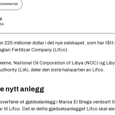
Kommenter
d
:34
nn 225 millioner dollar i det nye selskapet, som har fått
gian Fertilizer Company (Lifco).
eierne, National Oil Corporation of Libya (NOC) og Lib
thority (LIA), deler den siste halvparten av Lifco.
e nytt anlegg
verfører et gjødselanlegg i Marsa El Brega verdsatt ti
ar til Lifco. Det er dette gjødselsanlegget Lifco skal eie