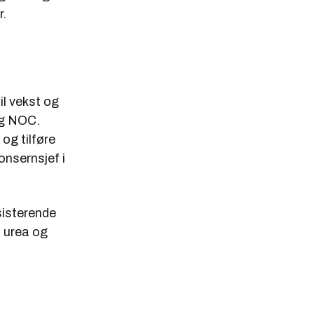
r.
il vekst og
 og NOC.
og tilføre
onsernsjef i
sisterende
 urea og