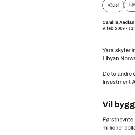
Del
Camilla Aadlan
9. feb. 2009 - 13
Yara skyter i
Libyan Norwe
De to andre 
Investment Au
Vil bygg
Førstnevnte o
millioner doll