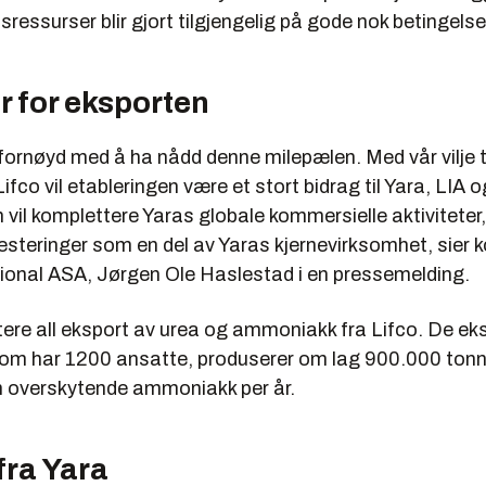
ressurser blir gjort tilgjengelig på gode nok betingelse
r for eksporten
 fornøyd med å ha nådd denne milepælen. Med vår vilje t
Lifco vil etableringen være et stort bidrag til Yara, LIA
 vil komplettere Yaras globale kommersielle aktiviteter, 
esteringer som en del av Yaras kjernevirksomhet, sier k
tional ASA, Jørgen Ole Haslestad i en pressemelding.
tere all eksport av urea og ammoniakk fra Lifco. De ek
om har 1200 ansatte, produserer om lag 900.000 tonn
 overskytende ammoniakk per år.
 fra Yara