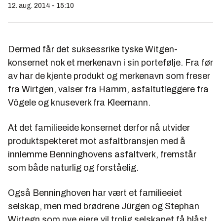
12. aug. 2014 - 15:10
Dermed får det suksessrike tyske Witgen-
konsernet nok et merkenavn i sin portefølje. Fra før
av har de kjente produkt og merkenavn som freser
fra Wirtgen, valser fra Hamm, asfaltutleggere fra
Vögele og knuseverk fra Kleemann.
At det familieeide konsernet derfor nå utvider
produktspekteret mot asfaltbransjen med å
innlemme Benninghovens asfaltverk, fremstår
som både naturlig og forståelig.
Også Benninghoven har vært et familieeiet
selskap, men med brødrene Jürgen og Stephan
Wirtegn som nye eiere,vil trolig selskapet få blåst