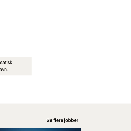
matisk
navn.
Se flere jobber