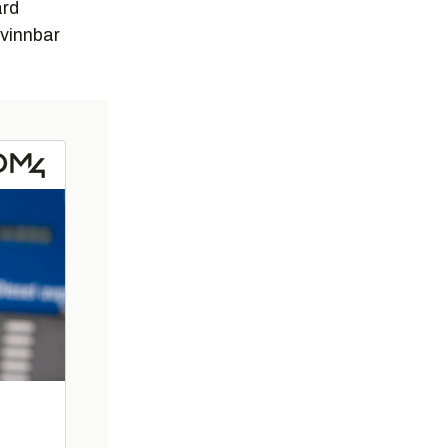
ard
tvinnbar