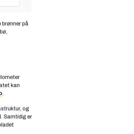
e brønner på
abø,
ilometer
fatet kan
o
.
astruktur, og
. Samtidig er
bladet