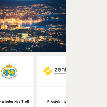
Fagl
nsleder Nye Troll
Prosjektingeniør
ubema