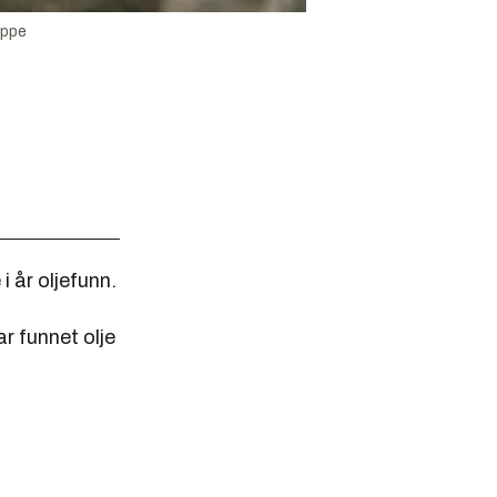
oppe
i år oljefunn.
r funnet olje