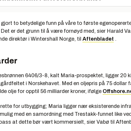
å gjort to betydelige funn på våre to første egenoperert
 Det er det grunn til å være fornøyd med, sier Harald V
de direktør i Wintershall Norge, til
Aftenbladet
.
arder
sbrønnen 6406/3-8, kalt Maria-prospektet, ligger 20 k
gårdfeltet i Norskehavet. Med en oljepris på 75 dollar 
e olje for opptil 56 milliarder kroner, ifølge
Offshore.n
il rette for utbygging; Maria ligger nær eksisterende infr
 mulig med en samordning med Trestakk-funnet like ved
ass at dette bør vært kommersielt, sier Vabø til Aften