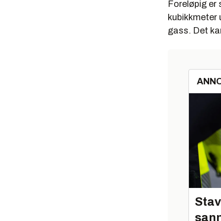
Foreløpig er 
kubikkmeter u
gass. Det kan
ANN
Stav
sann