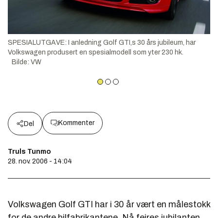
SPESIALUTGAVE: I anledning Golf GTI,s 30 års jubileum, har
Volkswagen produsert en spesialmodell som yter 230 hk.
Bilde
:
VW
Kommenter
Del
Truls Tunmo
28. nov. 2006 - 14:04
Volkswagen Golf GTI har i 30 år vært en målestokk
for de andre bilfabrikantene. Nå feires jubilanten