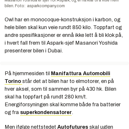
Masanori Yoshida er sjef for Aspark, og er nå klar til å vise frem
bilen. Foto: asparkcompany.com
Owl har en monocoque-konstruksjon i karbon, og
hele bilen skal kun veie rundt 850 kilo. Toppfart og
andre spesifikasjoner er ennå ikke lett å bli klok på,
i hvert fall frem til Aspark-sjef Masanori Yoshida
presenterer bilen i Dubai.
På hjemmesiden til
Manifattura Automobili
Torino
står det at bilen har to elmotorer, en på
hver aksel, som til sammen byr på 430 hk. Bilen
skal ha toppfart på rundt 280 km/t.
Energiforsyningen skal komme både fra batterier
og fra
superkondensatorer
.
Men ifølge nettstedet
Autofutures
skal uglen