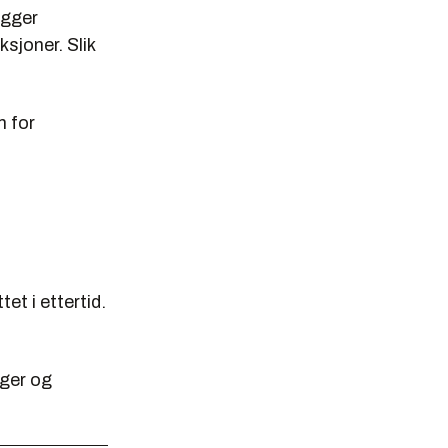
igger
sjoner. Slik
m for
t i ettertid.
ager og