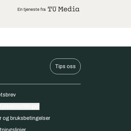
En tjeneste fra
Tips oss
tsbrev
ykkeinnstillinger
r og bruksbetingelser
tningslinjer