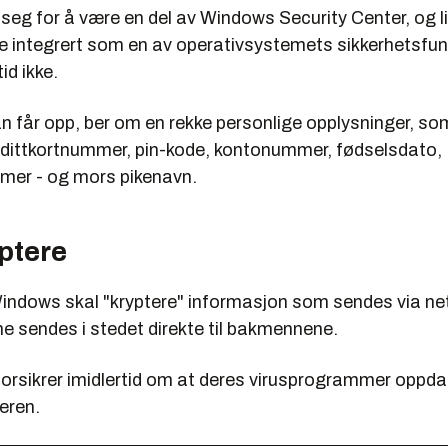
 seg for å være en del av Windows Security Center, og l
e integrert som en av operativsystemets sikkerhetsfunk
tid ikke.
 får opp, ber om en rekke personlige opplysninger, so
dittkortnummer, pin-kode, kontonummer, fødselsdato,
mer - og mors pikenavn.
ptere
indows skal "kryptere" informasjon som sendes via nette
e sendes i stedet direkte til bakmennene.
forsikrer imidlertid om at deres virusprogrammer oppd
neren.