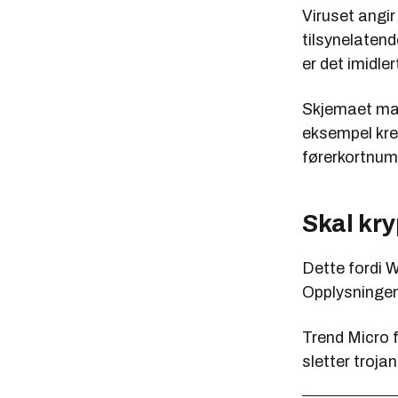
Viruset angir
tilsynelatend
er det imidler
Skjemaet man
eksempel kre
førerkortnum
Skal kry
Dette fordi W
Opplysningen
Trend Micro 
sletter troja