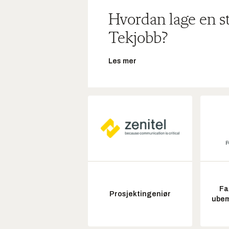
Hvordan lage en s
Tekjobb?
Les mer
Fa
Prosjektingeniør
ubem