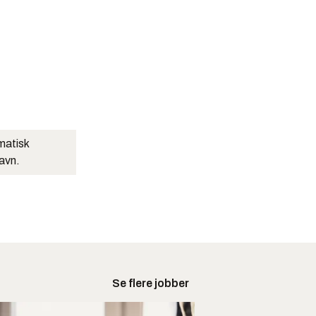
matisk
navn.
Se flere jobber