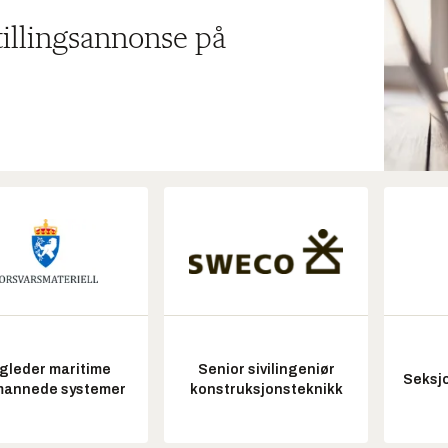
tillingsannonse på
gleder maritime
Senior sivilingeniør
Seksjo
annede systemer
konstruksjonsteknikk