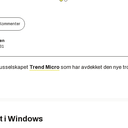
Kommenter
sen
:31
irusselskapet
Trend Micro
som har avdekket den nye tr
rt i Windows