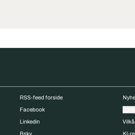
RSS-feed forside
Nyhe
Facebook
Samt
Linkedin
Vilkå
Bsky
KI-re