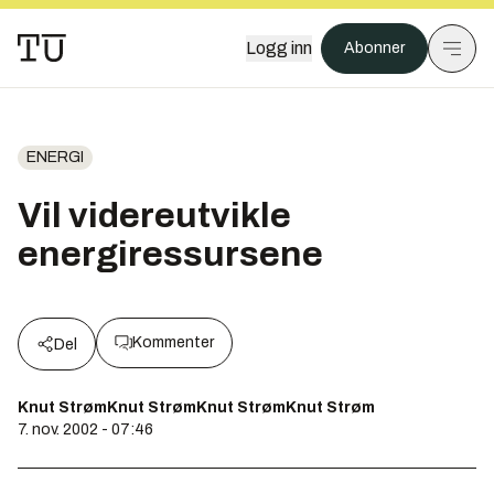
Logg inn
Abonner
ENERGI
Vil videreutvikle
energiressursene
Kommenter
Del
Knut StrømKnut StrømKnut StrømKnut Strøm
7. nov. 2002 - 07:46