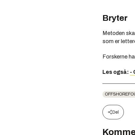
Bryter
Metoden skal
som er lette
Forskerne ha
Les også:
-
OFFSHOREFO
Del
Komme