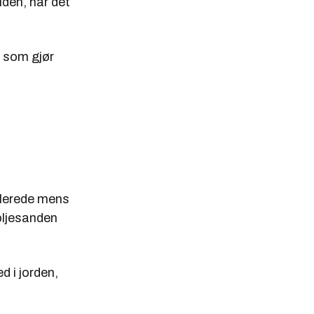
iden, har det
e som gjør
llerede mens
 oljesanden
d i jorden,