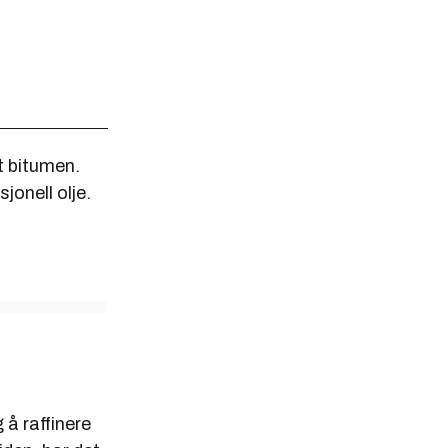
t bitumen.
onell olje.
 å raffinere