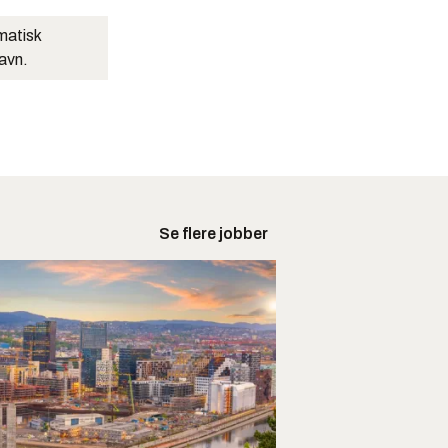
matisk
navn.
Se flere jobber