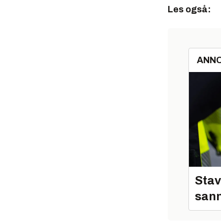
Les også:
ANN
Stav
sann