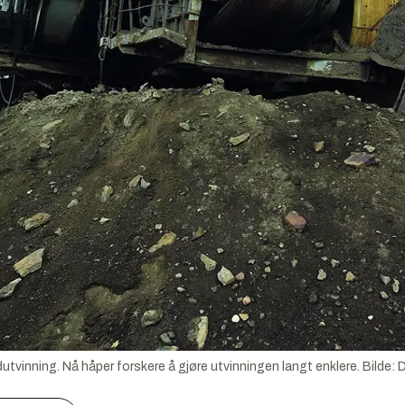
dutvinning. Nå håper forskere å gjøre utvinningen langt enklere.
Bilde:
D