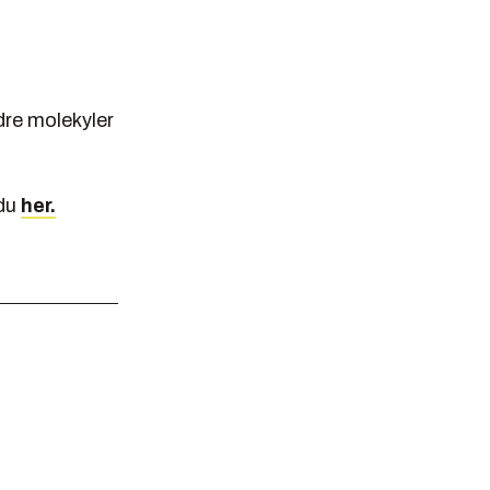
dre molekyler
 du
her.