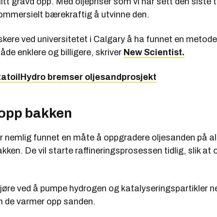
litt gravd opp. Med oljepriser som vi har sett den siste t
kommersielt bærekraftig å utvinne den.
skere ved universitetet i Calgary å ha funnet en metod
åde enklere og billigere, skriver
New Scientist.
tatoilHydro bremser oljesandprosjekt
opp bakken
r nemlig funnet en måte å oppgradere oljesanden på a
akken. De vil starte raffineringsprosessen tidlig, slik at
jøre ved å pumpe hydrogen og katalyseringspartikler ne
 de varmer opp sanden.