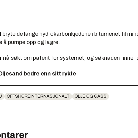
 bryte de lange hydrokarbonkjedene i bitumenet til min
re å pumpe opp og lagre.
r nå søkt om patent for systemet, og søknaden finner
 Oljesand bedre enn sitt rykte
U
OFFSHOREINTERNASJONALT
OLJE OG GASS
ntarer