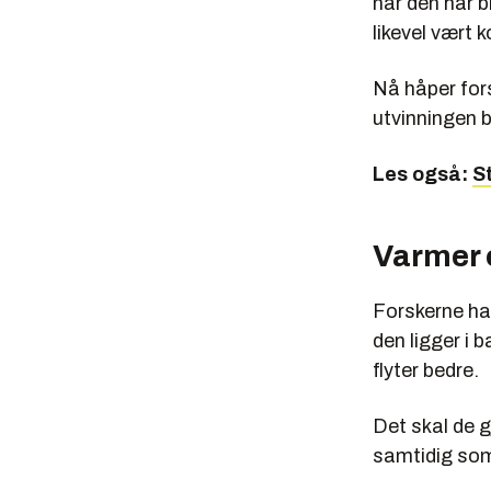
når den har b
likevel vært 
Nå håper for
utvinningen b
Les også:
S
Varmer 
Forskerne ha
den ligger i b
flyter bedre.
Det skal de g
samtidig som