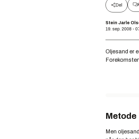
Del
Stein Jarle Ol
19. sep. 2008 - 
Oljesand er e
Forekomstene 
Metode
Men oljesand 