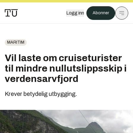
Logg inn
Abonner
MARITIM
Vil laste om cruiseturister
til mindre nullutslippsskip i
verdensarvfjord
Krever betydelig utbygging.