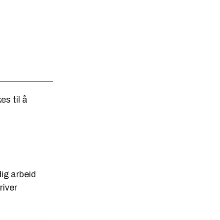
s til å
ig arbeid
river