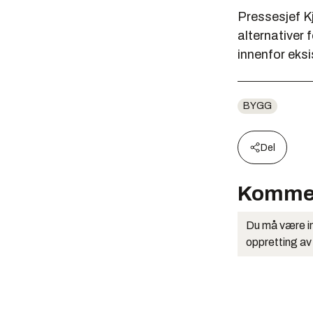
Pressesjef Kj
alternativer 
innenfor eks
BYGG
Del
Komme
Du må være in
oppretting av