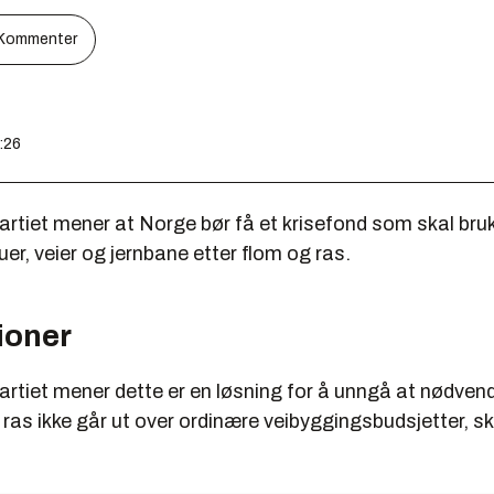
Kommenter
:26
rtiet mener at Norge bør få et krisefond som skal bruke
er, veier og jernbane etter flom og ras.
ioner
rtiet mener dette er en løsning for å unngå at nødvend
 ras ikke går ut over ordinære veibyggingsbudsjetter, sk