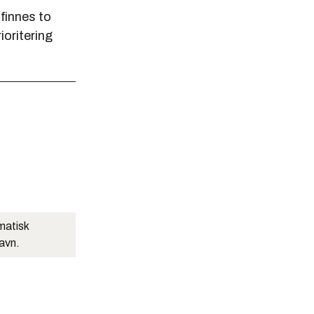
 finnes to
ioritering
matisk
navn.