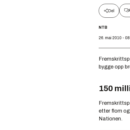
Del
NTB
26. mai 2010 - 08
Fremskrittspa
bygge opp bru
150 mill
Fremskrittspa
etter flom og
Nationen.