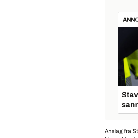
ANN
Stav
sann
Anslag fra St