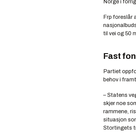
Norge i forri
Frp foreslår 
nasjonalbudsj
til vei og 50 
Fast fo
Partiet oppfo
behov i framt
– Statens veg
skjer noe som
rammene, risi
situasjon som
Stortingets 