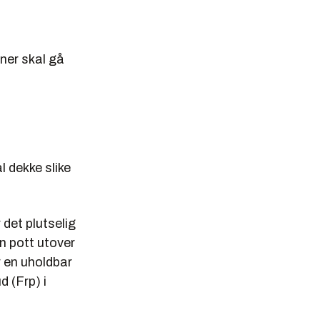
oner skal gå
l dekke slike
 det plutselig
n pott utover
r en uholdbar
d (Frp) i