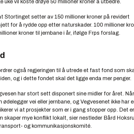
ge uke vil koste drøye 50 millioner kroner å utbedre.
at Stortinget setter av 150 millioner kroner på revidert
ett for å rydde opp etter naturskader. 100 millioner kr
millioner kroner til jernbane i år, ifølge Frps forslag.
nd
rdrer også regjeringen til å utrede et fast fond som ska
iden, og i dette fondet skal det ligge enda mer penger.
vesen har stort sett disponert sine midler for året. Når
 ødelegger vei eller jernbane, og Vegvesenet ikke har e
kerer vi at prosjekter som er i gang stopper opp. Det e
 skaper mye konflikt lokalt, sier nestleder Bård Hoksru
transport- og kommunikasjonskomité.