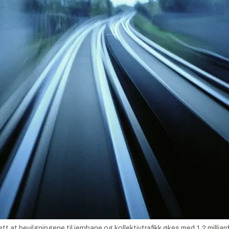
ett at bevilgningene til jernbane og kollektivtrafikk økes med 1,2 milliard