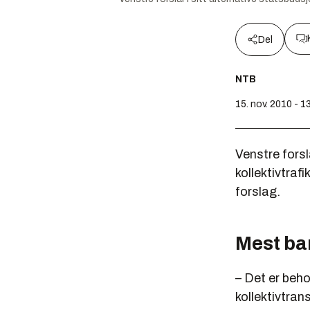
Del
NTB
15. nov. 2010 - 1
Venstre forsl
kollektivtraf
forslag.
Mest ban
– Det er beho
kollektivtran