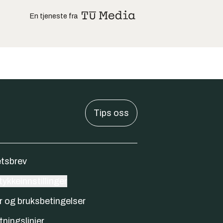
En tjeneste fra
Tips oss
tsbrev
ykkeinnstillinger
r og bruksbetingelser
tningslinjer