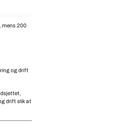
er, mens 200
ing og drift
dsjettet,
 drift slik at