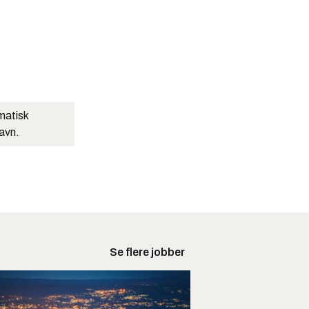
matisk
navn.
Se flere jobber