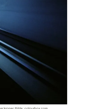
er kroner.
Bilde:
colourbox.com