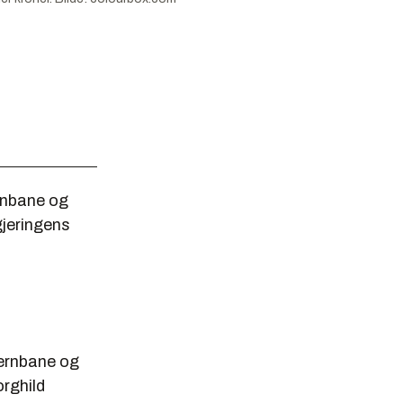
ernbane og
gjeringens
jernbane og
orghild