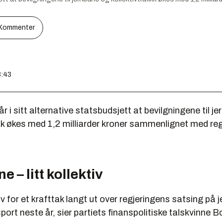
Kommenter
3:43
år i sitt alternative statsbudsjett at bevilgningene til j
ikk økes med 1,2 milliarder kroner sammenlignet med re
e – litt kollektiv
v for et krafttak langt ut over regjeringens satsing på 
sport neste år, sier partiets finanspolitiske talskvinne B