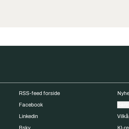
RSS-feed forside
Nyhe
Facebook
Samt
Linkedin
Vilkå
Bsky
KI-re