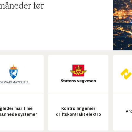
 måneder før
gleder maritime
Kontrollingeniør
Pr
annede systemer
driftskontrakt elektro