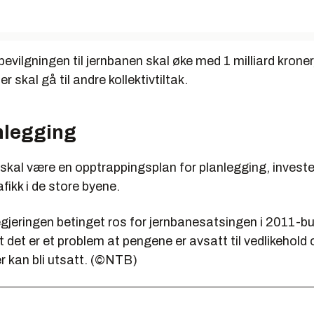
t bevilgningen til jernbanen skal øke med 1 milliard kron
er skal gå til andre kollektivtiltak.
nlegging
 skal være en opptrappingsplan for planlegging, invester
afikk i de store byene.
egjeringen betinget ros for jernbanesatsingen i 2011-bu
det er et problem at pengene er avsatt til vedlikehold og
r kan bli utsatt. (©NTB)