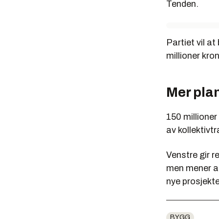
Tenden.
Partiet vil a
millioner kron
Mer pla
150 millioner
av kollektivtr
Venstre gir r
men mener at 
nye prosjekte
BYGG