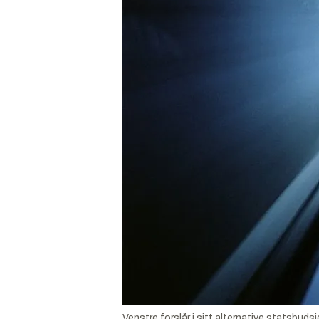
Venstre forslår i sitt alternative statsbudsj