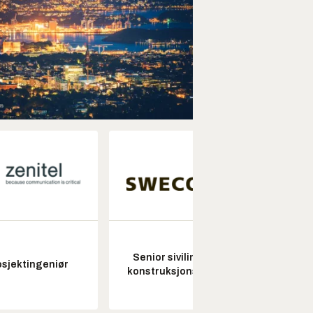
Senior sivilingeniør
osjektingeniør
konstruksjonsteknikk