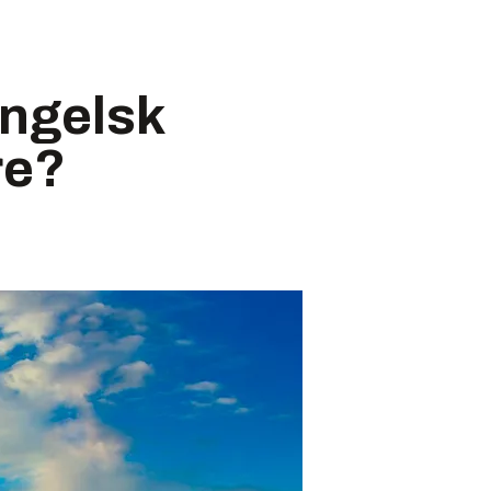
engelsk
re?