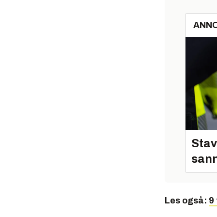
ANN
Stav
sann
Les også:
9 