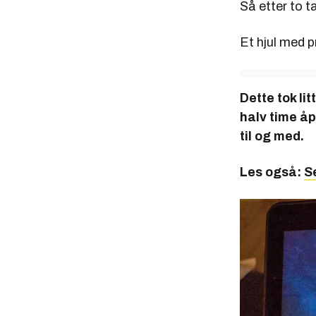
Så etter to t
Et hjul med 
Dette tok li
halv time åp
til og med.
Les også:
S