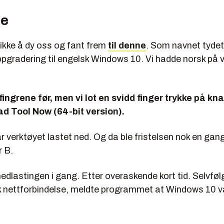
de
 ikke å dy oss og fant frem
til denne
. Som navnet tydet
ppgradering til engelsk Windows 10. Vi hadde norsk på v
 fingrene før, men vi lot en svidd finger trykke på k
d Tool Now (64-bit version).
r verktøyet lastet ned. Og da ble fristelsen nok en gang
r B.
dlastingen i gang. Etter overaskende kort tid. Selvføl
 nettforbindelse, meldte programmet at Windows 10 var 