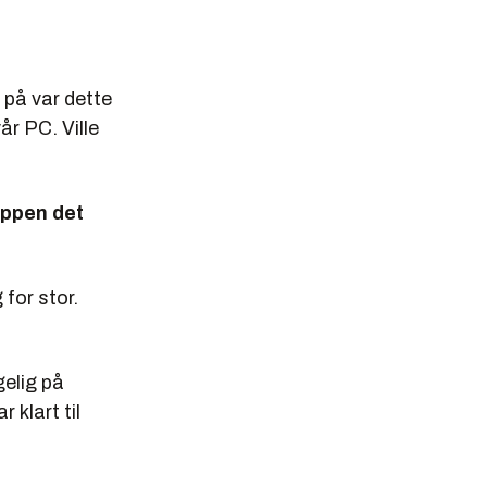
 på var dette
år PC. Ville
nappen det
 for stor.
gelig på
klart til