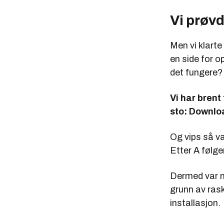
Vi prøv
Men vi klarte
en side for o
det fungere?
Vi har brent
sto: Downloa
Og vips så va
Etter A følge
Dermed var ne
grunn av rask
installasjon.