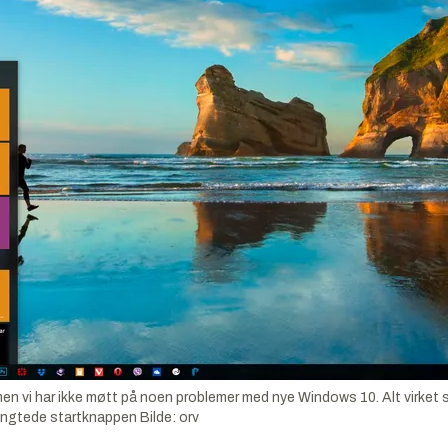
 men vi har ikke møtt på noen problemer med nye Windows 10. Alt virket som
rlengtede startknappen
Bilde:
orv