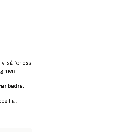
r vi så for oss
og men.
var bedre.
delt at i