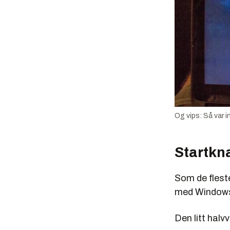
Og vips: Så var i
Startkn
Som de fleste
med Windows 
Den litt halv