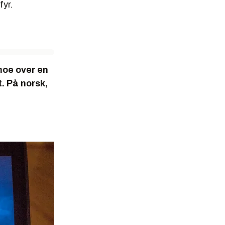
fyr.
 noe over en
. På norsk,