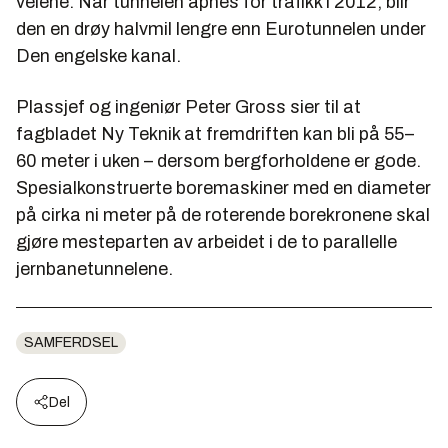
veiene. Når tunnelen åpnes for trafikk i 2012, blir
den en drøy halvmil lengre enn Eurotunnelen under
Den engelske kanal.
Plassjef og ingeniør Peter Gross sier til at
fagbladet Ny Teknik at fremdriften kan bli på 55–
60 meter i uken – dersom bergforholdene er gode.
Spesialkonstruerte boremaskiner med en diameter
på cirka ni meter på de roterende borekronene skal
gjøre mesteparten av arbeidet i de to parallelle
jernbanetunnelene.
SAMFERDSEL
Del