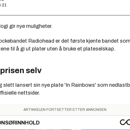
5:21
logi gir nye muligheter.
rockebandet Radiohead er det første kjente bandet som 
ene til å gi ut plater uten å bruke et plateselskap.
prisen selv
g slett lansert sin nye plate 'In Rainbows' som nedlast
isielle nettsider.
ARTIKKELEN FORTSETTER ETTER ANNONSEN
ONSØRINNHOLD