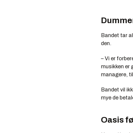
Dummer
Bandet tar al
den.
– Vi er forbe
musikken er g
managere, ti
Bandet vil ik
mye de betale
Oasis fø