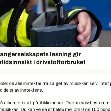
angerselskapets løsning gir
tidsinnsikt i drivstofforbruket
er de alle inntekter fra salget av musikken selv. Intet
d deler av inntektene.
på albumet er attpåtil ikke priset. Du kan selv bestem
r musikken. Du kan velge et beløp mellom 0 og 100 pund