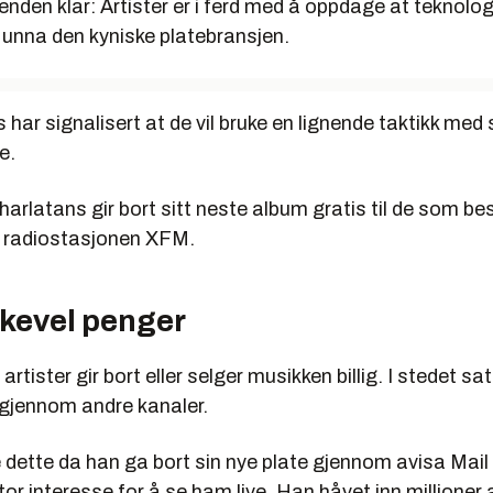
enden klar: Artister er i ferd med å oppdage at teknolog
 unna den kyniske platebransjen.
har signalisert at de vil bruke en lignende taktikk med 
e.
harlatans gir bort sitt neste album gratis til de som be
il radiostasjonen XFM.
ikevel penger
 artister gir bort eller selger musikken billig. I stedet sa
 gjennom andre kanaler.
e dette da han ga bort sin nye plate gjennom avisa Mai
or interesse for å se ham live. Han håvet inn millioner 