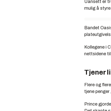
Uansett er tr
mulig å styre
Bandet Oasis 
plateutgivels
Kollegene i C
nettsidene t
Tjener l
Flere og flere
tjene penger
Prince gjord
Det skapte st