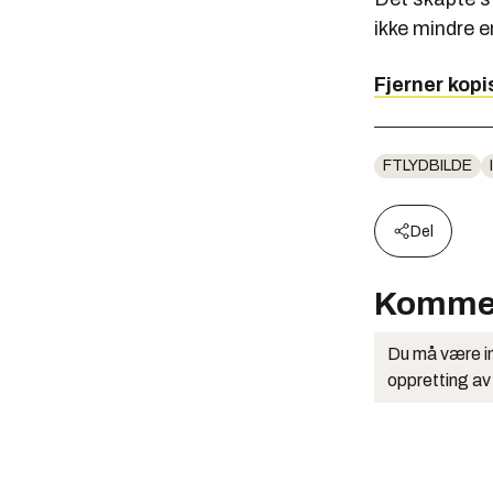
ikke mindre e
Fjerner kop
FTLYDBILDE
Del
Komme
Du må være in
oppretting av