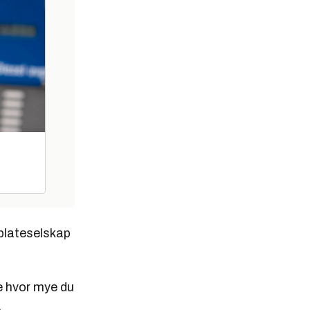
 plateselskap
me hvor mye du
.