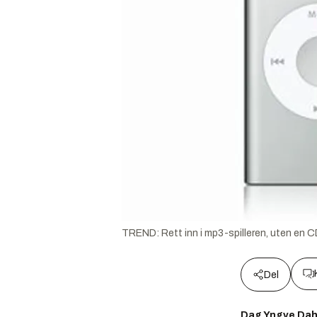
TREND: Rett inn i mp3-spilleren, uten en C
Del
Dag Yngve Dah