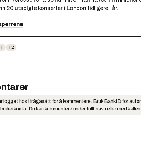
nn 20 utsolgte konserter i London tidligere i år.
isperrene
IT
T2
ntarer
nlogget hos Ifrågasätt for å kommentere. Bruk BankID for auto
 brukerkonto. Du kan kommentere under fullt navn eller med kalle