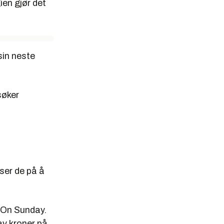
ien gjør det
sin neste
søker
tser de på å
l On Sunday.
av kroner på