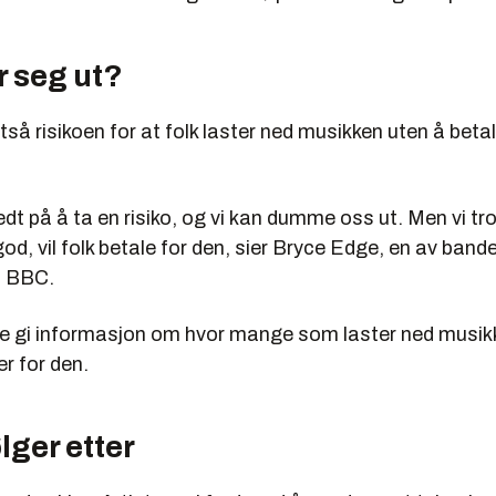
 seg ut?
tså risikoen for at folk laster ned musikken uten å betal
redt på å ta en risiko, og vi kan dumme oss ut. Men vi tro
od, vil folk betale for den, sier Bryce Edge, en av band
l BBC.
ke gi informasjon om hvor mange som laster ned musikk
r for den.
lger etter