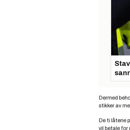
Stav
sann
Dermed behold
stikker av me
De ti låtene 
vil betale fo