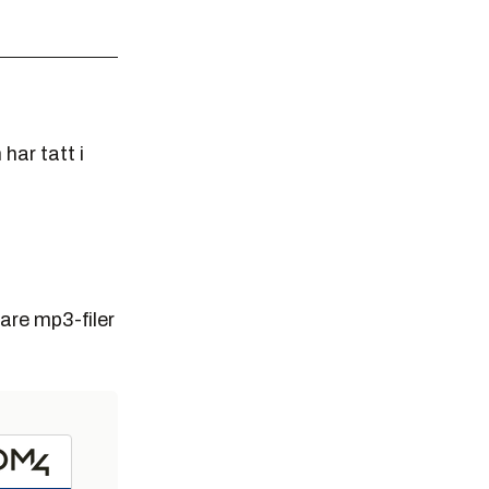
har tatt i
bare mp3-filer