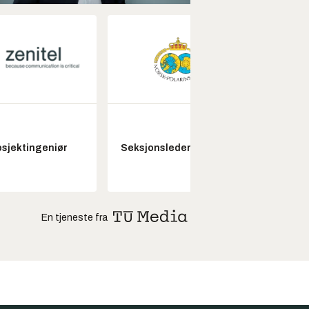
Kon
osjektingeniør
Seksjonsleder Nye Troll
drifts
En tjeneste fra