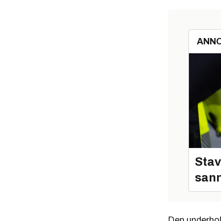
ANN
Stav
sann
Den underhol