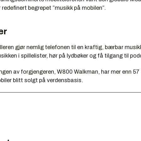
r redefinert begrepet ”musikk på mobilen”.
er
leren gjør nemlig telefonen til en kraftig, bærbar mus
ikken i spillelister, hør på lydbøker og få tilgang til po
ingen av forgjengeren, W800 Walkman, har mer enn 57 m
ler blitt solgt på verdensbasis.