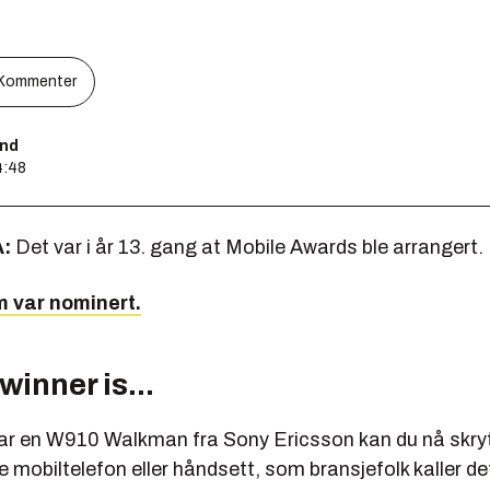
Kommenter
und
4:48
:
Det var i år 13. gang at Mobile Awards ble arrangert.
 var nominert.
winner is...
r en W910 Walkman fra Sony Ericsson kan du nå skryt
 mobiltelefon eller håndsett, som bransjefolk kaller de