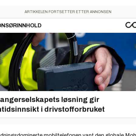
ARTIKKELEN FORTSETTER ETTER ANNONSEN
ONSØRINNHOLD
angerselskapets løsning gir
tidsinnsikt i drivstofforbruket
dningsdominerte mobiltelefonen vant den globale Mob