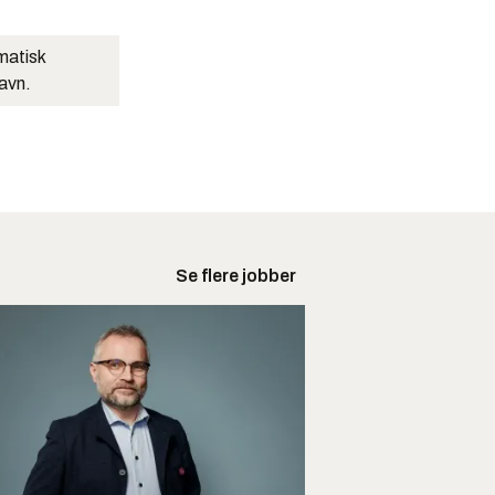
matisk
navn.
Se flere jobber