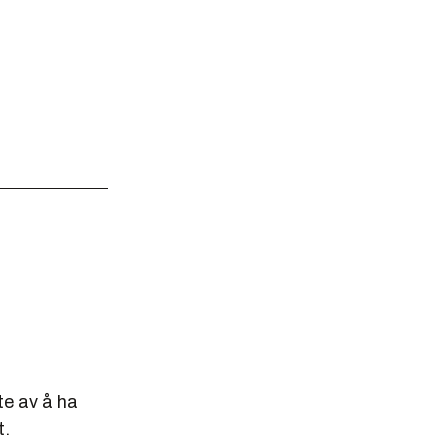
e av å ha
t.