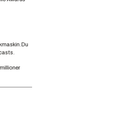
ikkmaskin.Du
dcasts.
illioner