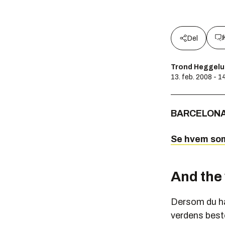
Del
Trond Heggel
13. feb. 2008 - 1
BARCELONA
Se hvem som
And the 
Dersom du ha
verdens beste