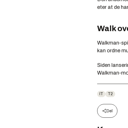
eter at de ha
Walk ov
Walkman-spil
kan ordne mus
Siden lanser
Walkman-mobi
IT
T2
Del