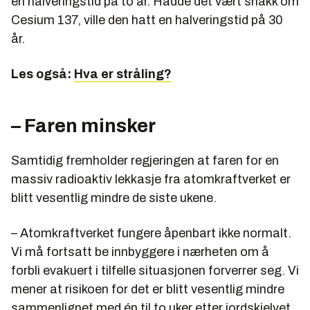
en halveringstid på to år. Hadde det vært snakk om
Cesium 137, ville den hatt en halveringstid på 30
år.
Les også:
Hva er stråling?
– Faren minsker
Samtidig fremholder regjeringen at faren for en
massiv radioaktiv lekkasje fra atomkraftverket er
blitt vesentlig mindre de siste ukene.
– Atomkraftverket fungere åpenbart ikke normalt.
Vi må fortsatt be innbyggere i nærheten om å
forbli evakuert i tilfelle situasjonen forverrer seg. Vi
mener at risikoen for det er blitt vesentlig mindre
sammenlignet med én til to uker etter jordskjelvet,